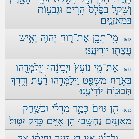
וְשָׁקַ֤ל בַּפֶּ֙לֶס֙ הָרִ֔ים וּגְבָע֖וֹת
בְּמֹאזְנָֽיִם׃
מִֽי־תִכֵּ֥ן אֶת־ר֖וּחַ יְהוָ֑ה וְאִ֥ישׁ
40:13
עֲצָת֖וֹ יוֹדִיעֶֽנּוּ׃
אֶת־מִ֤י נוֹעָץ֙ וַיְבִינֵ֔הוּ וַֽיְלַמְּדֵ֖הוּ
40:14
בְּאֹ֣רַח מִשְׁפָּ֑ט וַיְלַמְּדֵ֣הוּ דַ֔עַת וְדֶ֥רֶךְ
תְּבוּנ֖וֹת יוֹדִיעֶֽנּוּ׃
הֵ֤ן גּוֹיִם֙ כְּמַ֣ר מִדְּלִ֔י וּכְשַׁ֥חַק
40:15
מֹאזְנַ֖יִם נֶחְשָׁ֑בוּ הֵ֥ן אִיִּ֖ים כַּדַּ֥ק יִטּֽוֹל׃
וּלְבָנ֕וֹן אֵ֥ין דֵּ֖י בָּעֵ֑ר וְחַיָּת֔וֹ אֵ֥ין