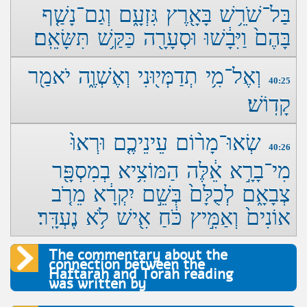
בַּל־שֹׁרֵ֥שׁ בָּאָ֖רֶץ גִּזְעָ֑ם וְגַם־נָשַׁ֤ף
בָּהֶם֙ וַיִּבָ֔שׁוּ וּסְעָרָ֖ה כַּקַּ֥שׁ תִּשָּׂאֵֽם׃
וְאֶל־מִ֥י תְדַמְּי֖וּנִי וְאֶשְׁוֶ֑ה יֹאמַ֖ר
40:25
קָדֽוֹשׁ׃
שְׂאוּ־מָר֨וֹם עֵינֵיכֶ֤ם וּרְאוּ֙
40:26
מִי־בָרָ֣א אֵ֔לֶּה הַמּוֹצִ֥יא בְמִסְפָּ֖ר
צְבָאָ֑ם לְכֻלָּם֙ בְּשֵׁ֣ם יִקְרָ֔א מֵרֹ֤ב
אוֹנִים֙ וְאַמִּ֣יץ כֹּ֔חַ אִ֖ישׁ לֹ֥א נֶעְדָּֽר׃
The commentary about the
connection between the
Haftarah and Torah reading
was written by