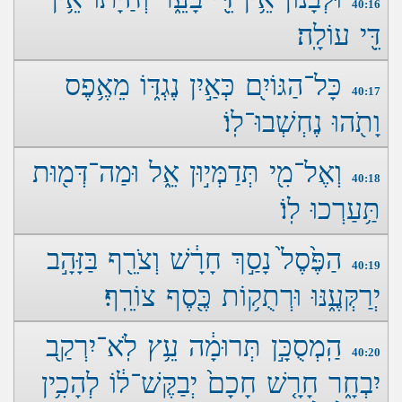
40:16
דֵּ֖י עוֹלָֽה׃
כָּל־הַגּוֹיִ֖ם כְּאַ֣יִן נֶגְדּ֑וֹ מֵאֶ֥פֶס
40:17
וָתֹ֖הוּ נֶחְשְׁבוּ־לֽוֹ׃
וְאֶל־מִ֖י תְּדַמְּי֣וּן אֵ֑ל וּמַה־דְּמ֖וּת
40:18
תַּ֥עַרְכוּ לֽוֹ׃
הַפֶּ֙סֶל֙ נָסַ֣ךְ חָרָ֔שׁ וְצֹרֵ֖ף בַּזָּהָ֣ב
40:19
יְרַקְּעֶ֑נּוּ וּרְתֻק֥וֹת כֶּ֖סֶף צוֹרֵֽף׃
הַֽמְסֻכָּ֣ן תְּרוּמָ֔ה עֵ֥ץ לֹֽא־יִרְקַ֖ב
40:20
יִבְחָ֑ר חָרָ֤שׁ חָכָם֙ יְבַקֶּשׁ־ל֔וֹ לְהָכִ֥ין