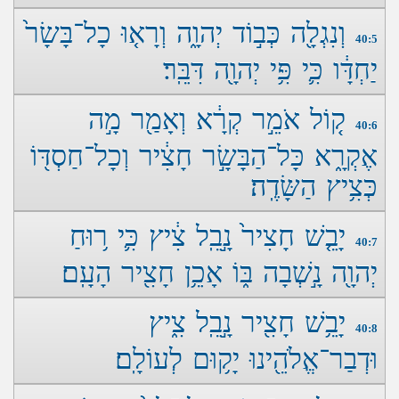
וְנִגְלָ֖ה כְּב֣וֹד יְהוָ֑ה וְרָא֤וּ כָל־בָּשָׂר֙
40:5
יַחְדָּ֔ו כִּ֛י פִּ֥י יְהוָ֖ה דִּבֵּֽר׃
ק֚וֹל אֹמֵ֣ר קְרָ֔א וְאָמַ֖ר מָ֣ה
40:6
אֶקְרָ֑א כָּל־הַבָּשָׂ֣ר חָצִ֔יר וְכָל־חַסְדּ֖וֹ
כְּצִ֥יץ הַשָּׂדֶֽה׃
יָבֵ֤שׁ חָצִיר֙ נָ֣בֵֽל צִ֔יץ כִּ֛י ר֥וּחַ
40:7
יְהוָ֖ה נָ֣שְׁבָה בּ֑וֹ אָכֵ֥ן חָצִ֖יר הָעָֽם׃
יָבֵ֥שׁ חָצִ֖יר נָ֣בֵֽל צִ֑יץ
40:8
וּדְבַר־אֱלֹהֵ֖ינוּ יָק֥וּם לְעוֹלָֽם׃