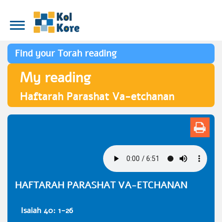
Find your Torah reading
My reading
Haftarah Parashat Va-etchanan
HAFTARAH PARASHAT VA-ETCHANAN
Isaiah 40: 1-26