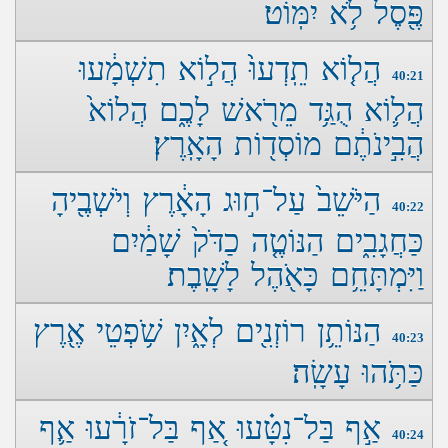
פֶּ֖סֶל לֹ֥א יִמּֽוֹט׃
הֲל֤וֹא תֵֽדְעוּ֙ הֲל֣וֹא תִשְׁמָ֔עוּ
40:21
הֲל֛וֹא הֻגַּ֥ד מֵרֹ֖אשׁ לָכֶ֑ם הֲלוֹא֙
הֲבִ֣ינֹתֶ֔ם מוֹסְד֖וֹת הָאָֽרֶץ׃
הַיֹּשֵׁב֙ עַל־ח֣וּג הָאָ֔רֶץ וְיֹשְׁבֶ֖יהָ
40:22
כַּחֲגָבִ֑ים הַנּוֹטֶ֤ה כַדֹּק֙ שָׁמַ֔יִם
וַיִּמְתָּחֵ֥ם כָּאֹ֖הֶל לָשָֽׁבֶת׃
הַנּוֹתֵ֥ן רוֹזְנִ֖ים לְאָ֑יִן שֹׁ֥פְטֵי אֶ֖רֶץ
40:23
כַּתֹּ֥הוּ עָשָֽׂה׃
אַ֣ף בַּל־נִטָּ֗עוּ אַ֚ף בַּל־זֹרָ֔עוּ אַ֛ף
40:24