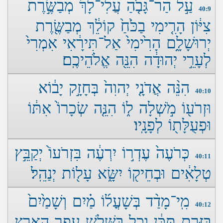
עַ֣ל הַר־גָּבֹ֤הַ עֲלִי־לָךְ֙ מְבַשֶּׂ֣רֶת
40:9
צִיּ֔וֹן הָרִ֤ימִי בַכֹּ֙חַ֙ קוֹלֵ֔ךְ מְבַשֶּׂ֖רֶת
יְרוּשָׁלָ֑‍ִם הָרִ֙ימִי֙ אַל־תִּירָ֔אִי אִמְרִי֙
לְעָרֵ֣י יְהוּדָ֔ה הִנֵּ֖ה אֱלֹהֵיכֶֽם׃
הִנֵּ֨ה אֲדֹנָ֤י יְהוִה֙ בְּחָזָ֣ק יָב֔וֹא
40:10
וּזְרֹע֖וֹ מֹ֣שְׁלָה ל֑וֹ הִנֵּ֤ה שְׂכָרוֹ֙ אִתּ֔וֹ
וּפְעֻלָּת֖וֹ לְפָנָֽיו׃
כְּרֹעֶה֙ עֶדְר֣וֹ יִרְעֶ֔ה בִּזְרֹעוֹ֙ יְקַבֵּ֣ץ
40:11
טְלָאִ֔ים וּבְחֵיק֖וֹ יִשָּׂ֑א עָל֖וֹת יְנַהֵֽל׃
מִֽי־מָדַ֨ד בְּשָׁעֳל֜וֹ מַ֗יִם וְשָׁמַ֙יִם֙
40:12
בַּזֶּ֣רֶת תִּכֵּ֔ן וְכָ֥ל בַּשָּׁלִ֖שׁ עֲפַ֣ר הָאָ֑רֶץ