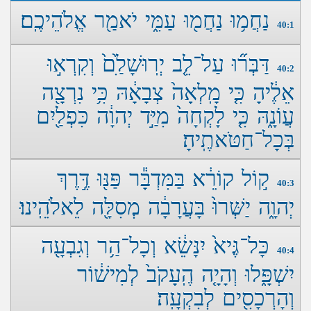
נַחֲמ֥וּ נַחֲמ֖וּ עַמִּ֑י יֹאמַ֖ר אֱלֹהֵיכֶֽם׃
40:1
דַּבְּר֞וּ עַל־לֵ֤ב יְרֽוּשָׁלַ‍ִ֙ם֙ וְקִרְא֣וּ
40:2
אֵלֶ֔יהָ כִּ֤י מָֽלְאָה֙ צְבָאָ֔הּ כִּ֥י נִרְצָ֖ה
עֲו‍ֹנָ֑הּ כִּ֤י לָקְחָה֙ מִיַּ֣ד יְהוָ֔ה כִּפְלַ֖יִם
בְּכָל־חַטֹּאתֶֽיהָ׃
ק֣וֹל קוֹרֵ֔א בַּמִּדְבָּ֕ר פַּנּ֖וּ דֶּ֣רֶךְ
40:3
יְהוָ֑ה יַשְּׁרוּ֙ בָּעֲרָבָ֔ה מְסִלָּ֖ה לֵאלֹהֵֽינוּ׃
כָּל־גֶּיא֙ יִנָּשֵׂ֔א וְכָל־הַ֥ר וְגִבְעָ֖ה
40:4
יִשְׁפָּ֑לוּ וְהָיָ֤ה הֶֽעָקֹב֙ לְמִישׁ֔וֹר
וְהָרְכָסִ֖ים לְבִקְעָֽה׃