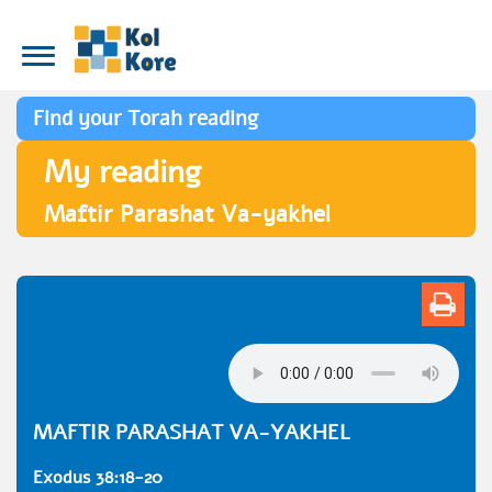
Find your Torah reading
My reading
Maftir Parashat Va-yakhel
MAFTIR PARASHAT VA-YAKHEL
Exodus 38:18-20