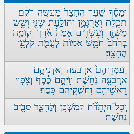
וּמָסַ֞ךְ שַׁ֤עַר הֶחָצֵר֙ מַעֲשֵׂ֣ה רֹקֵ֔ם
תְּכֵ֧לֶת וְאַרְגָּמָ֛ן וְתוֹלַ֥עַת שָׁנִ֖י וְשֵׁ֣שׁ
מָשְׁזָ֑ר וְעֶשְׂרִ֤ים אַמָּה֙ אֹ֔רֶךְ וְקוֹמָ֤ה
בְרֹ֙חַב֙ חָמֵ֣שׁ אַמּ֔וֹת לְעֻמַּ֖ת קַלְעֵ֥י
הֶחָצֵֽר׃
וְעַמֻּֽדֵיהֶם֙ אַרְבָּעָ֔ה וְאַדְנֵיהֶ֥ם
אַרְבָּעָ֖ה נְחֹ֑שֶׁת וָוֵיהֶ֣ם כֶּ֔סֶף וְצִפּ֧וּי
רָאשֵׁיהֶ֛ם וַחֲשֻׁקֵיהֶ֖ם כָּֽסֶף׃
וְֽכָל־הַיְתֵדֹ֞ת לַמִּשְׁכָּ֧ן וְלֶחָצֵ֛ר סָבִ֖יב
נְחֹֽשֶׁת׃