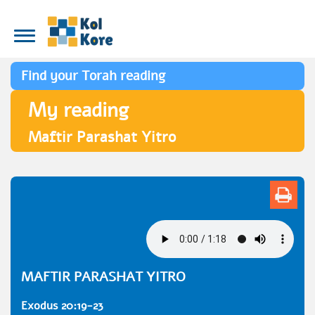
Find your Torah reading
My reading
Maftir Parashat Yitro
MAFTIR PARASHAT YITRO
Exodus 20:19-23