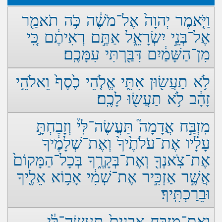
וַיֹּ֤אמֶר יְהוָה֙ אֶל־מֹשֶׁ֔ה כֹּ֥ה תֹאמַ֖ר
אֶל־בְּנֵ֣י יִשְׂרָאֵ֑ל אַתֶּ֣ם רְאִיתֶ֔ם כִּ֚י
מִן־הַשָּׁמַ֔יִם דִּבַּ֖רְתִּי עִמָּכֶֽם׃
לֹ֥א תַעֲשׂ֖וּן אִתִּ֑י אֱלֹ֤הֵי כֶ֙סֶף֙ וֵאלֹהֵ֣י
זָהָ֔ב לֹ֥א תַעֲשׂ֖וּ לָכֶֽם׃
מִזְבַּ֣ח אֲדָמָה֮ תַּעֲשֶׂה־לִּי֒ וְזָבַחְתָּ֣
עָלָ֗יו אֶת־עֹלֹתֶ֙יךָ֙ וְאֶת־שְׁלָמֶ֔יךָ
אֶת־צֹֽאנְךָ֖ וְאֶת־בְּקָרֶ֑ךָ בְּכָל־הַמָּקוֹם֙
אֲשֶׁ֣ר אַזְכִּ֣יר אֶת־שְׁמִ֔י אָב֥וֹא אֵלֶ֖יךָ
וּבֵרַכְתִּֽיךָ׃
וְאִם־מִזְבַּ֤ח אֲבָנִים֙ תַּֽעֲשֶׂה־לִּ֔י