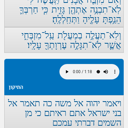
לֹֽא־תִבְנֶ֥ה אֶתְהֶ֖ן גָּזִ֑ית כִּ֧י חַרְבְּךָ֛
הֵנַ֥פְתָּ עָלֶ֖יהָ וַתְּחַֽלְלֶֽהָ׃
וְלֹֽא־תַעֲלֶ֥ה בְמַעֲלֹ֖ת עַֽל־מִזְבְּחִ֑י
אֲשֶׁ֛ר לֹֽא־תִגָּלֶ֥ה עֶרְוָתְךָ֖ עָלָֽיו׃
התיקון
ויאמר יהוה אל משה כה תאמר אל
בני ישראל אתם ראיתם כי מן
השמים דברתי עמכם